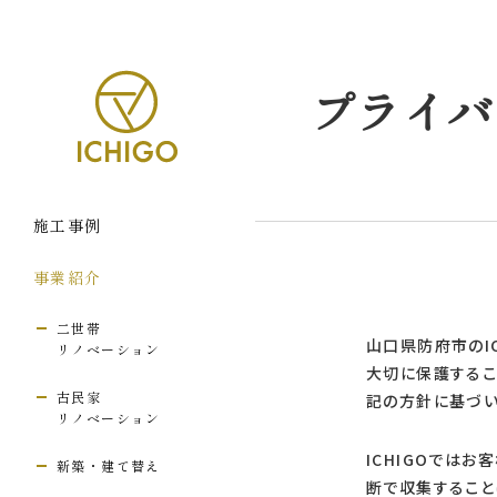
デザイナーズリフォーム「ICHIGO」｜山口県防府市の新
プライバ
施工事例
事業紹介
二世帯
山口県防府市のI
リノベーション
大切に保護するこ
古民家
記の方針に基づい
リノベーション
ICHIGOでは
新築・建て替え
断で収集すること