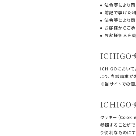
法令等により司
前記で挙げた利
法令等により司
お客様からご承
お客様個人を
ICHI
ICHIGOにお
より、当該請求が
※当サイトでの個
ICHIG
クッキー（Coo
参照することがで
り便利なものにす